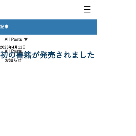
​堀埜 一
成
オフィシャルWEBサイ
ト
記事
All Posts
2023年4月11日
All Posts
初の書籍が発売されました
お知らせ